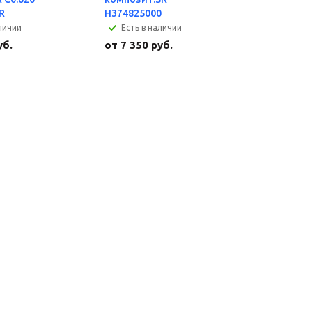
R
H374825000
личии
Есть в наличии
уб.
от
7 350 руб.