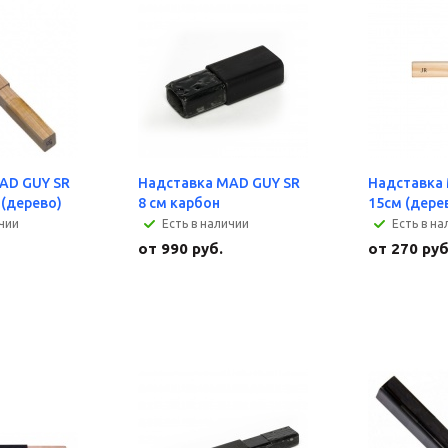
AD GUY SR
Надставка MAD GUY SR
Надставка
(дерево)
8 см карбон
15см (дере
ичии
Есть в наличии
Есть в на
от
990 руб.
от
270 руб