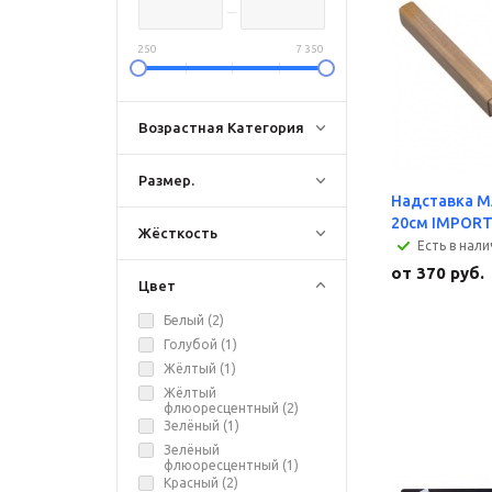
250
7 350
Возрастная Категория
Размер.
Надставка M
20см IMPORT
Жёсткость
Есть в нал
от
370 руб.
Цвет
Белый (
2
)
Голубой (
1
)
Жёлтый (
1
)
Жёлтый
флюоресцентный (
2
)
Зелёный (
1
)
Зелёный
флюоресцентный (
1
)
Красный (
2
)