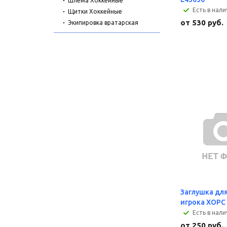
Шлема Хоккейные
Есть в нал
Щитки Хоккейные
от
530 руб.
Экипировка вратарская
Заглушка дл
игрока ХОРС
Есть в нал
от
250 руб.