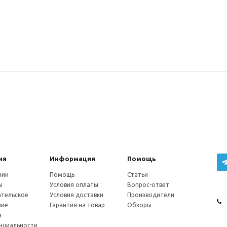
ия
Информация
Помощь
нии
Помощь
Статьи
ы
Условия оплаты
Вопрос-ответ
ательское
Условия доставки
Производители
ние
Гарантия на товар
Обзоры
а
нциальности