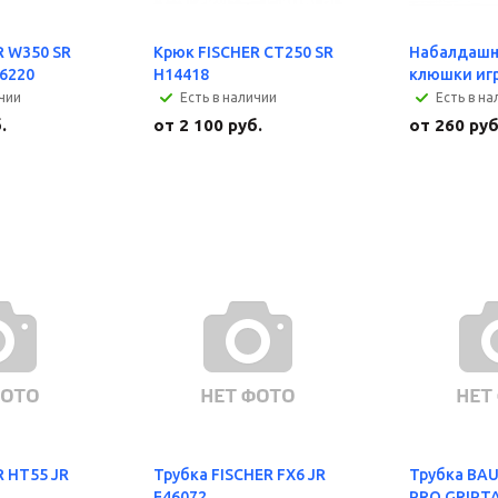
R W350 SR
Крюк FISCHER CT250 SR
Набалдашн
16220
H14418
клюшки иг
ичии
Есть в наличии
Есть в на
.
от
2 100 руб.
от
260 руб
R HТ55 JR
Трубка FISCHER FX6 JR
Трубка BA
E46072
PRO GRIPTA