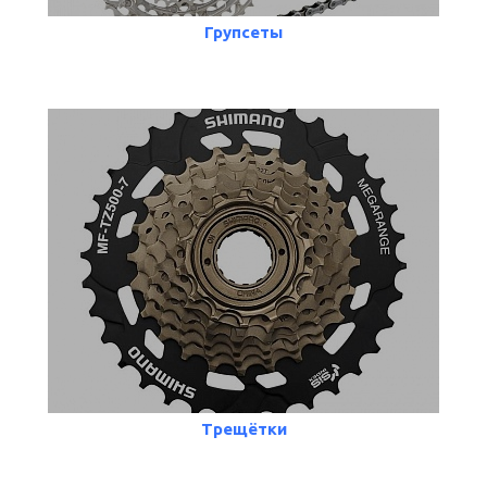
Групсеты
Трещётки