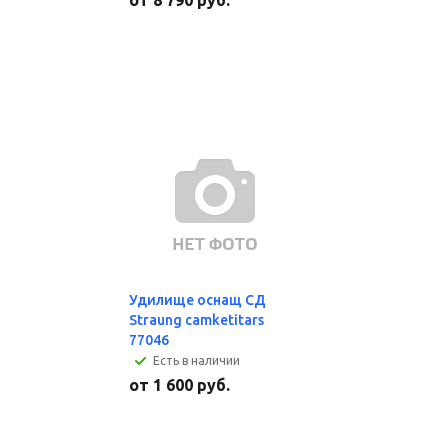
от
8 790 руб.
Удилище оснащ СД
Straung camketitars
77046
Есть в наличии
от
1 600 руб.