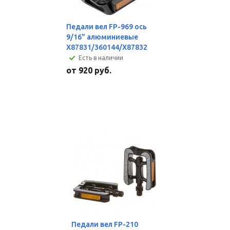
Педали вел FP-969 ось
9/16" алюминиевые
X87831/360144/X87832
Есть в наличии
от
920 руб.
Педали вел FP-210