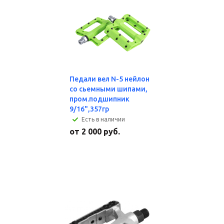
Педали вел N-5 нейлон
со сьемными шипами,
пром.подшипник
9/16",357гр
Есть в наличии
от
2 000 руб.