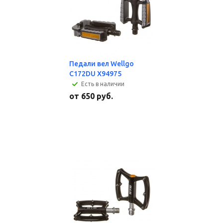
Педали вел Wellgo
C172DU X94975
Есть в наличии
от
650 руб.