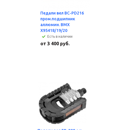
Педали вел BC-PD216
пром.подшипник
аллюмин. BMX
X95418/19/20
Есть в наличии
от
3 400 руб.